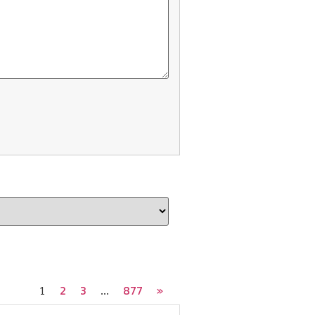
2
3
877
»
1
…