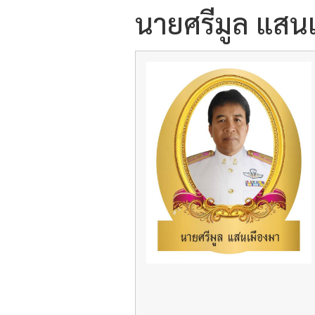
นายศรีมูล แสน