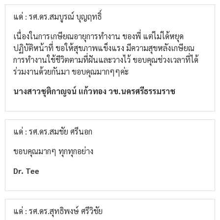
แด่ : รศ.ดร.สมบูรณ์ บุญฤทธิ์
เนื่องในการเกษียณอายุการทำงาน ของพี่ แต่ไม่ได้หยุด
ปฏิบัติหน้าที่ ขอให้สุขภาพแข็งแรง มีความสุขหลังเกษียณ
การทำงานใช้ชีวิตตามที่ฝันและวางไว้ ขอบคุณช่วงเวลาที่ได้
ร่วมงานด้วยกันมา ขอบคุณมากๆๆค่ะ
นางสาวชุติกาญจน์ แก้วทอง วข.นครศรีธรรมราช
แด่ : รศ.ดร.สมชัย ศรีนอก
ขอบคุณ​มาก​ๆ​ ทุกทุกอย่าง​
Dr. Tee
แด่ : รศ.ดร.สุทธิพงษ์ ศรีวิชัย