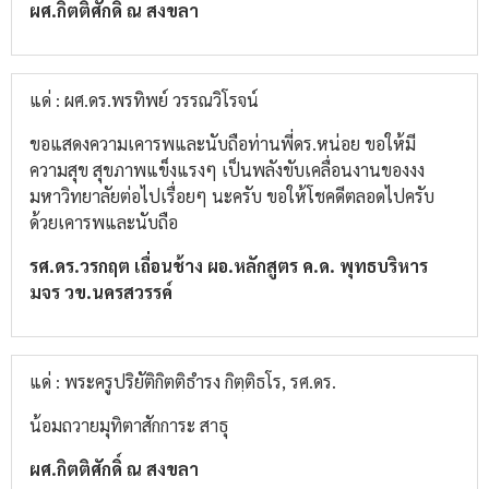
ผศ.กิตติศักดิ์ ณ สงขลา
แด่ : ผศ.ดร.พรทิพย์ วรรณวิโรจน์
ขอแสดงความเคารพและนับถือท่านพี่ดร.หน่อย ขอให้มี
ความสุข สุขภาพแข็งแรงๆ เป็นพลังขับเคลื่อนงานของงง
มหาวิทยาลัยต่อไปเรื่อยๆ นะครับ ขอให้โชคดีตลอดไปครับ
ด้วยเคารพและนับถือ
รศ.ดร.วรกฤต เถื่อนช้าง ผอ.หลักสูตร ค.ด. พุทธบริหาร
มจร วข.นครสวรรค์
แด่ : พระครูปริยัติกิตติธำรง กิตฺติธโร, รศ.ดร.
น้อมถวายมุทิตาสักการะ สาธุ
ผศ.กิตติศักดิ์ ณ สงขลา