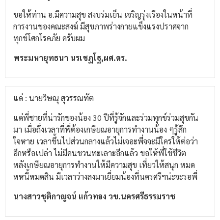
ขอให้ท่าน อ.มีความสุข สงบร่มเย็น เจริญรุ่งเรืองในหน้าที่
การงานของคณะสงฆ์ มีสุขภาพร่างกายแข็งแรงปราศจาก
ทุกข์โศกโรคภัย ครับผม
พระมหายุทธนา นรเชฏโฐ,ผศ.ดร.
แด่ : นายวิษณุ สุวรรณทัต
แด่พี่ชายที่น่ารักของน้อง 30 ปีที่รู้จักและร่วมทุกข์ร่วมสุขกัน
มา เมื่อถึ่งเวลาที่พี่ต้องเกษียณอายุการทำงานน้อง ๆรู้สึก
ใจหาย เวลาขึ้นไปส่วนกลางแล้วไม่เจอะพี่จจะมีใครให้ต่อว่า
อีกหรือเปล่า ไม่มีคนชวนทะเลาะอีกแล้ว ขอให้พี่ใช้ชีวิต
หลังเกษียณอายุการทำงานให้มีความสุข เที่ยวให้สนุก หมด
หหนี้หมดสิน มีเวลาว่างลงมาเยี่ยมน้องที่นครศรีฯน่ะจะรอพี่
นางสาวชุติกาญจน์ แก้วทอง วข.นครศรีธรรมราช