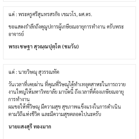
แด่ : พระครูศรีสุนทรสรกิจ เขมวโร, ผศ.ดร.
ขอแสดงรำลึกถึงคุณูปการผู้เกษียณอายุการทำงาน ครับพระ
อาจารย์
พระเชษฐา สุวณฺณปุตฺโต (ชมวัน)
แด่ : นายวิษณุ สุวรรณทัต
วันเวลาที่เคยผ่าน ที่คุณพี่วิษณุได้ทำเทอุตสาหะในการถวาย
งานใหญ่ให้มหาวิทยาลัย มาบัดนี้ ถึงเวลาที่ต้องเกษียณอายุ
การทำงาน
ผมขอให้พี่วิษณุ มีความสุข สุขภาพแข็งแรงในการดำเนิน
ตามวิถีแห่งชีวิต และมีความสุขตลอดไปนะครับ
นายแสงสุรี ทองมาก