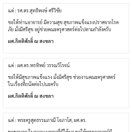
แด่ : รศ.ดร.สุทธิพงษ์ ศรีวิชัย
ขอให้ท่านอาจารย์ มีความสุข สุขภาพแข็งแรงปราศจากโรค
ภัย มั่งมีศรีสุข อยู่ช่วยคณะครุศาสตร์ต่อไปตามกำลังครับ
ผศ.กิตติศักดิ์ ณ สงขลา
แด่ : ผศ.ดร.พรทิพย์ วรรณวิโรจน์
ขอให้มีสุขภาพแข็งแรง มั่งมีศรีสุข ช่วยงานคณะครุศาสตร์
ในเรื่องที่ถนัดต่อไปนะครับ
ผศ.กิตติศักดิ์ ณ สงขลา
แด่ : พระครูสุตธรรมภาณี โอภาโส, ผศ.ดร.
ขอขอบคุณในความเมตตาที่มีให้มา ขอให้พระอาจารย์มี