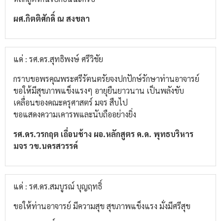
ผศ.กิตติศักดิ์ ณ สงขลา
แด่ : รศ.ดร.สุทธิพงษ์ ศรีวิชัย
กราบขอพรคุณพระศรีรัตนตรัยจงปกปักษ์รักษาท่านอาจารย์
ขอให้มีสุขภาพแข็งแรงๆ อายุยืนยาวนาน เป็นพลังขับ
เคลื่อนของคณะครุศาสตร์ มจร สืบไป
ขอแสดงความเคารพและนับถืออย่างยิ่ง
รศ.ดร.วรกฤต เถื่อนช้าง ผอ.หลักสูตร ค.ด. พุทธบริหาร
มจร วข.นครสวรรค์
แด่ : รศ.ดร.สมบูรณ์ บุญฤทธิ์
ขอให้ท่านอาจารย์ มีความสุข สุขภาพแข็งแรง มั่งมีศรีสุข