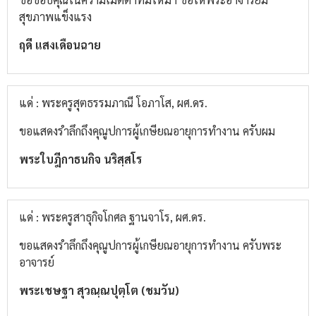
สุขภาพแข็งแรง
ฤดี แสงเดือนฉาย
แด่ : พระครูสุตธรรมภาณี โอภาโส, ผศ.ดร.
ขอแสดงรำลึกถึงคุณูปการผู้เกษียณอายุการทำงาน ครับผม
พระใบฎีกาธนกิจ นริสฺสโร
แด่ : พระครูสาธุกิจโกศล ฐานจาโร, ผศ.ดร.
ขอแสดงรำลึกถึงคุณูปการผู้เกษียณอายุการทำงาน ครับพระ
อาจารย์
พระเชษฐา สุวณฺณปุตฺโต (ชมวัน)