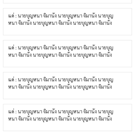
แด่ : นายบุญหนา จิมานัง นายบุญหนา จิมานัง นายบุญ
หนา จิมานัง นายบุญหนา จิมานัง นายบุญหนา จิมานัง
แด่ : นายบุญหนา จิมานัง นายบุญหนา จิมานัง นายบุญ
หนา จิมานัง นายบุญหนา จิมานัง นายบุญหนา จิมานัง
แด่ : นายบุญหนา จิมานัง นายบุญหนา จิมานัง นายบุญ
หนา จิมานัง นายบุญหนา จิมานัง นายบุญหนา จิมานัง
แด่ : นายบุญหนา จิมานัง นายบุญหนา จิมานัง นายบุญ
หนา จิมานัง นายบุญหนา จิมานัง นายบุญหนา จิมานัง