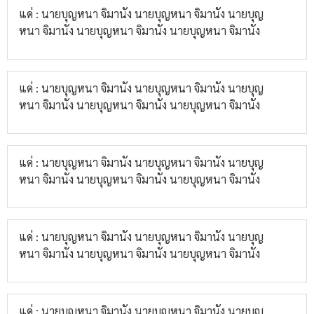
แด่ : นายบุญหนา จิมานัง นายบุญหนา จิมานัง นายบุญ
หนา จิมานัง นายบุญหนา จิมานัง นายบุญหนา จิมานัง
แด่ : นายบุญหนา จิมานัง นายบุญหนา จิมานัง นายบุญ
หนา จิมานัง นายบุญหนา จิมานัง นายบุญหนา จิมานัง
แด่ : นายบุญหนา จิมานัง นายบุญหนา จิมานัง นายบุญ
หนา จิมานัง นายบุญหนา จิมานัง นายบุญหนา จิมานัง
แด่ : นายบุญหนา จิมานัง นายบุญหนา จิมานัง นายบุญ
หนา จิมานัง นายบุญหนา จิมานัง นายบุญหนา จิมานัง
แด่ : นายบุญหนา จิมานัง นายบุญหนา จิมานัง นายบุญ