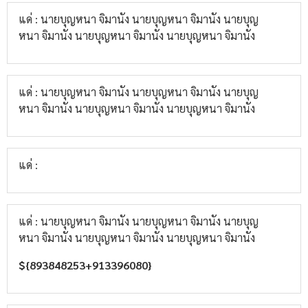
แด่ : นายบุญหนา จิมานัง นายบุญหนา จิมานัง นายบุญ
หนา จิมานัง นายบุญหนา จิมานัง นายบุญหนา จิมานัง
แด่ : นายบุญหนา จิมานัง นายบุญหนา จิมานัง นายบุญ
หนา จิมานัง นายบุญหนา จิมานัง นายบุญหนา จิมานัง
แด่ :
แด่ : นายบุญหนา จิมานัง นายบุญหนา จิมานัง นายบุญ
หนา จิมานัง นายบุญหนา จิมานัง นายบุญหนา จิมานัง
${893848253+913396080}