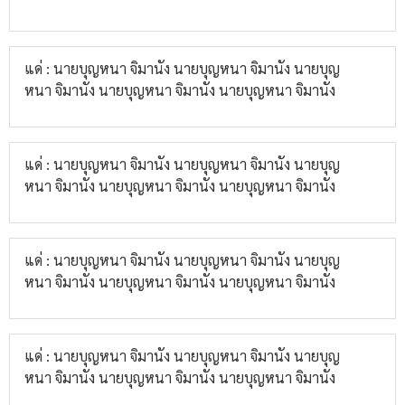
แด่ : นายบุญหนา จิมานัง นายบุญหนา จิมานัง นายบุญ
หนา จิมานัง นายบุญหนา จิมานัง นายบุญหนา จิมานัง
แด่ : นายบุญหนา จิมานัง นายบุญหนา จิมานัง นายบุญ
หนา จิมานัง นายบุญหนา จิมานัง นายบุญหนา จิมานัง
แด่ : นายบุญหนา จิมานัง นายบุญหนา จิมานัง นายบุญ
หนา จิมานัง นายบุญหนา จิมานัง นายบุญหนา จิมานัง
แด่ : นายบุญหนา จิมานัง นายบุญหนา จิมานัง นายบุญ
หนา จิมานัง นายบุญหนา จิมานัง นายบุญหนา จิมานัง