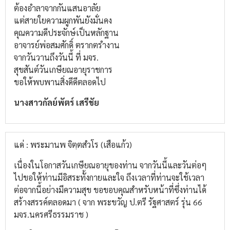
ต้องอำลาจากกันแสนอาลัย
แต่สายใยความผูกพันยังมั่นคง
คุณความดีประจักษ์เป็นหลักฐาน
อาจารย์พ่อสมศักดิ์ ตรากตรำงาน
จากวันวานถึงวันนี้ ที่ มจร.
สุขสันต์วันเกษียณอายุราชการ
ขอให้พบพานสิ่งดีดีตลอดไป
นางสาวกัลย์พัตร์ เสรีชัย
แด่ : พระมานพ จิตฺตสํวโร (เสือแก้ว)
เนื่องในโอกาสวันเกษียณอายุของท่าน จากวันนี้และวันต่อๆ
ไปขอให้ท่านมีอิสระทั้งกายและใจ ถึงเวลาที่ท่านจะใช้เวลา
ต่อจากนี้อย่างมีความสุข ขอขอบคุณสำหรับหน้าที่ซึ่งท่านได้
สร้างสรรค์ตลอดมา ( จาก พระขวัญ ป.ตรี รัฐศาสตร์ รุ่น 66
มจร.นครศรีธรรมราช )