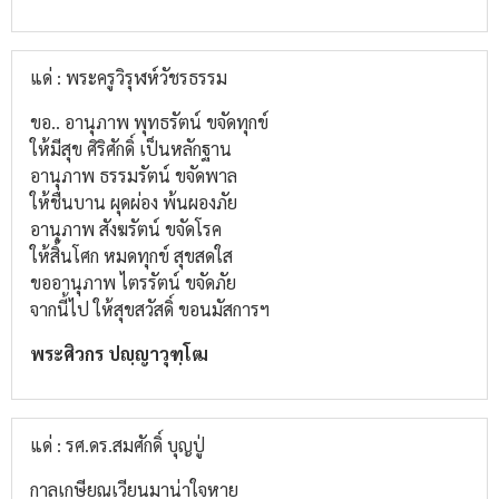
แด่ : พระครูวิรุฬห์วัชรธรรม
ขอ.. อานุภาพ พุทธรัตน์ ขจัดทุกข์
ให้มีสุข ศิริศักดิ์ เป็นหลักฐาน
อานุภาพ ธรรมรัตน์ ขจัดพาล
ให้ชื่นบาน ผุดผ่อง พ้นผองภัย
อานุภาพ สังฆรัตน์ ขจัดโรค
ให้สิ้นโศก หมดทุกข์ สุขสดใส
ขออานุภาพ ไตรรัตน์ ขจัดภัย
จากนี้ไป ให้สุขสวัสดิ์ ขอนมัสการฯ
พระศิวกร ปญฺญาวุฑฺโฒ
แด่ : รศ.ดร.สมศักดิ์ บุญปู่
กาลเกษียณเวียนมาน่าใจหาย