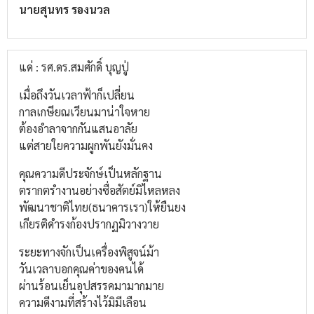
นายสุนทร รองนวล
แด่ : รศ.ดร.สมศักดิ์ บุญปู่
เมื่อถึงวันเวลาฟ้าก็เปลี่ยน
กาลเกษียณเวียนมาน่าใจหาย
ต้องอำลาจากกันแสนอาลัย
แต่สายใยความผูกพันยังมั่นคง
คุณความดีประจักษ์เป็นหลักฐาน
ตรากตรำงานอย่างซื่อสัตย์มิไหลหลง
พัฒนาชาติไทย(ธนาคารเรา)ให้ยืนยง
เกียรติดำรงก้องปรากฏมิวางวาย
ระยะทางจักเป็นเครื่องพิสูจน์ม้า
วันเวลาบอกคุณค่าของคนได้
ผ่านร้อนเย็นอุปสรรคมามากมาย
ความดีงามที่สร้างไว้มิมีเลือน