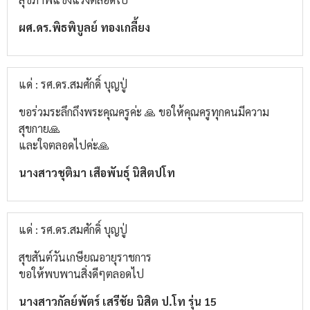
ผศ.ดร.พิธพิบูลย์​ ทองเกลี้ยง
แด่ : รศ.ดร.สมศักดิ์ บุญปู่
ขอร่วมระลึกถึงพระคุณครูค่ะ 🙏 ขอให้คุณครูทุกคนมีความ
สุขกาย🙏
และใจตลอดไปค่ะ🙏
นางสาวชุติมา เสือพันธุ์ นิสิตปโท
แด่ : รศ.ดร.สมศักดิ์ บุญปู่
สุขสันต์วันเกษียณอายุราชการ
ขอให้พบพานสิ่งดีๆตลอดไป
นางสาวกัลย์พัตร์ เสรีชัย นิสิต ป.โท รุ่น 15