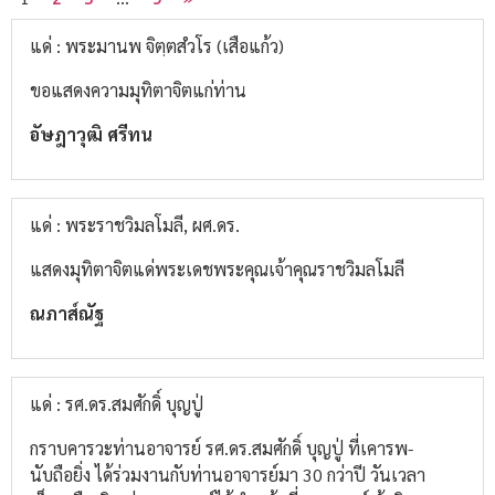
แด่ : พระมานพ จิตฺตสํวโร (เสือแก้ว)
ขอแสดงความมุทิตาจิตแก่ท่าน
อัษฎาวุฒิ ศรีทน
แด่ : พระราชวิมลโมลี, ผศ.ดร.
แสดงมุทิตาจิตแด่พระเดชพระคุณเจ้าคุณราชวิมลโมลี
ณภาส์ณัฐ
แด่ : รศ.ดร.สมศักดิ์ บุญปู่
กราบคารวะท่านอาจารย์ รศ.ดร.สมศักดิ์ บุญปู่ ที่เคารพ-
นับถือยิ่ง ได้ร่วมงานกับท่านอาจารย์มา 30 กว่าปี วันเวลา