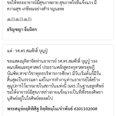
ขอให้พระอาจารย์มีสุขภาพกาย สุขภาพใจที่แข็งแรง มี
ความสุข เกษียณอย่างสำราญนะคะ
🙏🏻🙏🏻🙏🏻
อริญชญา อิ่มจิตร
แด่ : รศ.ดร.สมศักดิ์ บุญปู่
ขอแสดงมุทิตา​จิต​ท่านอาจารย์​ รศ.ดร.สมศักดิ์​ บุญ​ปู่​ รอง
คณบดี​คณะครุศาสตร์​ ประธานหลักสูตร​ครุศาสตร​ดุษฎี​
บัณฑิต​ สาขา​วิชา​พุทธ​บริหาร​การศึกษา​ มีวันเริ่มต้นก็มีวัน
สิ้นสุดเป็นธรรมดา​ แต่ในการทำงานท่านอาจารย์​ได้สร้าง
คุณูปการ​ไว้มากมายในสถาบันแห่งนี้​ (มจร.)​ในฐานะ​ลูกศิษย์​
ขอให้อาจารย์​มีสุขภาพ​ร่างกาย​แข็งแรง​เป็นที่พึ่งของศิษยา
นุ​ศิษย์​อยู่ในใจศิษย์​ตลอดไป
พระ​สมุห์​กฤติ​พิสิฐ​ กิต​ฺ​ติ​ธม​ฺ​โม​/จ่า​พันธ์​ 6301102008​