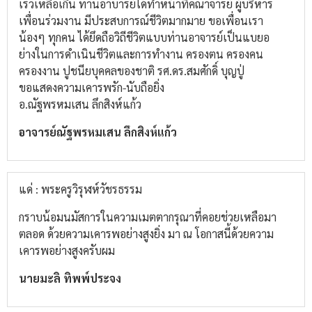
เร็วเหลือเกิน ท่านอาบารย์ได้ทำหน้าที่คณาจารย์ ผู้บริหาร
เพื่อนร่วมงาน มีประสบการณ์ชีวิตมากมาย ขอเพื่อนเรา
น้องๆ ทุกคน ได้ยึดถือวิถีชีวิตแบบท่านอาจารย์เป็นแบยอ
ย่างในการดำเนินชีวิตและการทำงาน ครองตน ครองคน
ครองงาน ปูชนียบุคคลของชาติ รศ.ดร.สมศักดิ์ บุญปู่
ขอแสดงความเคารพรัก-นับถือยิ่ง
อ.ณัฐพรหมเสน ลึกสิงห์แก้ว
อาจารย์ณัฐพรหมเสน ลึกสิงห์แก้ว
แด่ : พระครูวิรุฬห์วัชรธรรม
กราบน้อมนมัสการในความเมตตากรุณาที่คอยช่วยเหลือมา
ตลอด ด้วยความเคารพอย่างสูงยิ่ง มา ณ โอกาสนี้ด้วยความ
เคารพอย่างสูงครับผม
นายมะลิ ทิพพ์ประจง