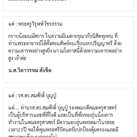
แด่ : พระครูวิรุฬห์วัชรธรรม
กราบน้อมนมัสการ​ ในความมีเมตากรุณากับนิสิต​ทุกคน​ ที่
ท่านพระอาจารย์​ได้สั่งสอนศิษย์​จนเรียนจบ​ปริญญาตรี​ ด้วย
ความเคารพ​อย่างสูง​ยิ่ง​ มา​ ณ​โอกาส​นี้ด้วยความเคารพ​อย่าง
สูง​ เจ้าค่ะ
น.ส.วิลา​วรรณ​ สังขีด
แด่ : รศ.ดร.สมศักดิ์ บุญปู่
แด่.... ท่านรศ.ดร.สมศักดิ์​ บุญปู่​ รองคณบดีคณะครุศาสตร์​
เป็นผู้บริหารและพี่ที่ใจดี​ และเป็นที่พึ่งของรุ่นน้อง​การ
ทำงานในคณะครุศาสตร์​ มีความอบอุ่นตลอดมาในระยะ
เวลา23ปี​ ขอให้คุณพระศรีรัตนตรัยปกป้องคุ้มครองและมี
สุขภาพแข็งแรงตลอดไป