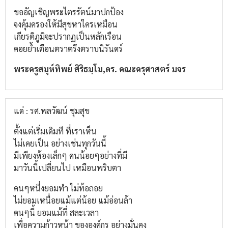
ขออัญเชิญพระไตรรัตน์มาปกป้อง
จงคุ้มครองให้มีสุขหาใครเหมือน
เกียรติภูมิจะปรากฏเป็นหลักเรือน
คอยย้ำเตือนตราตรึงตราบนิรันดร์
พระครูสมุห์ทิพย์ สิริธมฺโม,ดร. คณะครุศาสตร์ มจร
แด่ : รศ.พลวัฒน์ ชุมสุข
ตั้งแต่เริ่มเดิมที ที่เราเห็น
ไม่เคยเป็น อย่างเช่นทุกวันนี้
มีเพียงห้องเล็กๆ คนน้อยๆอย่างที่มี
มาวันนี้เปลี่ยนไป เหมือนพริบตา
คนๆหนึ่งยอมทำ ไม่ท้อถอย
ไม่ยอมเหนื่อยแม้แต่น้อย แม้อ่อนล้า
คนๆนี้ ยอมแม้ที่ สละเวลา
เพื่อความก้าวหน้า ขององค์กร อย่างมั่นคง