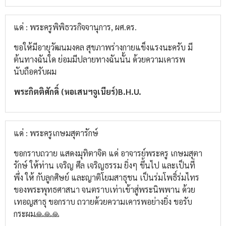
แด่ : พระครูพิพิธวรกิจจานุการ, ผศ.ดร.
ขอให้มีอายุวัฒนมงคล​ สุขภาพ​ร่างกาย​แข็งแรง​นะ​ครับ​ มี
ต้นทางฉันใด​ ย่อมมีปลายทางฉันนั้น​ ด้วยความ​เคารพ
นับถือ​ครับผม
พระกิตติ​ศักดิ์​ (หอเสนฯจูเนียร์)​B.H.U.
แด่ : พระครูเกษมสุตารักษ์
ขอกราบถวาย แสดงมุทิตาจิต แด่ อาจารย์พระครู เกษมสุตา
รักษ์ ให้ท่าน เจริญ ศีล เจริญธรรม ยิ่งๆ ขึ้นไป และเป็นที่
พึ่ง ให้ กับลูกศิษย์ และญาติโยมสาธุชน เป็นร่มโพธิ์ร่มไทร
ของพระพุทธศาสนา จนตราบเท่าเข้าสู่พระนิพพาน ด้วย
เทอญสาธุ ขอกราบ ถวายด้วยความเคารพอย่างยิ่ง ขอรับ
กระผม🙏🙏🙏