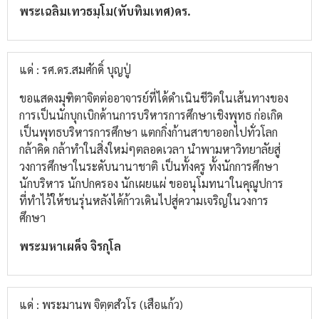
พระเฉลิมเทวธมฺโม(ทับทิมเทศ)ดร.
แด่ : รศ.ดร.สมศักดิ์ บุญปู่
ขอแสดงมุฑิตาจิตต่ออาจารย์ที่ได้ดำเนินชีวิตในเส้นทางของ
การเป็นนักบุกเบิกด้านการบริหารการศึกษาเชิงพุทธ ก่อเกิด
เป็นพุทธบริหารการศึกษา แตกกิ่งก้านสาขาออกไปทั่วโลก
กล้าคิด กล้าทำในสิ่งใหม่ๆตลอดเวลา นำพามหาวิทยาลัยสู่
วงการศึกษาในระดับนานาชาติ เป็นทั้งครู ทั้งนักการศึกษา
นักบริหาร นักปกครอง นักเผยแผ่ ขออนุโมทนาในคุณูปการ
ที่ทำไว้ให้ชนรุ่นหลังได้ก้าวเดินไปสู่ความเจริญในวงการ
ศึกษา
พระมหาเผด็จ จิรกุโล
แด่ : พระมานพ จิตฺตสํวโร (เสือแก้ว)