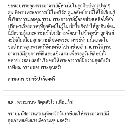
ขอขอบพระคุณพระอาจารย์ผู้ห่วงใยในลูกศิษย์ทุกรูปทุกๆ
คน ที่ท่านพระอาจารย์มีไมตรีจิต ดูแลศิษย์คนนี้ให้ได้เรียนรู้
ทั้งวิชาการและคุณธรรม พระอาจารย์ผู้คอยช่วยเหลือให้คำ
ปรึกษาเรื่องต่างๆที่ลูกศิษย์ไม่รู้ไม่เข้าใจ จึงทำให้ลูกศิษย์คน
นี้มีความรู้และความเข้าใจ มีการพัฒนาไปข้างหน้า ลูกศิษย์
จะไม่ลืมเลือนคุณความดีของพระอาจารย์ท่านนี้ตลอดไป
ขออำนาจคุณพระศรีรัตนตรัย โปรดช่วยอำนวยพรให้พระ
อาจารย์มีสุขภาพที่ดีและแข็งแรง เพื่อรอดูวันที่ศิษย์ทั้ง
หลายประสบผลสำเร็จ ขอให้พระอาจารย์มีความสุขกับวัย
เกษียณ กราบขอบพระคุณครับ
สามเณร ชนาธิป เรืองศรี
แด่ : พระมานพ จิตฺตสํวโร (เสือแก้ว)
กราบนมัสการแสดงมุทิตาจิตวันเกษียณให้พระอาจารย์มี
สุขภาพแข็งแรง มีความสุขนะครับ