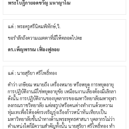
พระใบฎีกายอดขวัญ มหาญาโณ
แด่ : พระครูศรีนิคมพิทักษ์,วิ.
ขอรำลึกถึงความเมตตาที่มีให้ตลอดไปคะ
ดร.เพ็ญพรรณ เฟื่องฟูลอย
แด่ : นายสุริยา ศรีโพธิ์ทอง
คำว่า เกษียณ หมายถึง เครื่องหมาย หรือหยุด การหยุดอายุ
การปฏิบัติงานมิใช่หยุดอายุขัย เหมือนงานเลี้ยงต้องมีเลิกลา
ดังนั้น การปฏิบัติงานของบุคลากรของมหาวิทยาลัยมหาจุฬา
ลงกรณราชวิทยาลัย แต่ละรูปหรือคนต่างทำงานด้วยความ
ทุ่มเทเพื่อให้องค์กรเจริญรุ่งเรืองก้าวหน้าทันเทียบเป็น
มหาวิทยาลัยชั้นนำทางด้านพระพุทธศาสนา บุคลากรไม่ว่า
ตำแหน่งใดก็มีความสำคัญทั้งนั้น นายสุริยา ศรีโพธิ์ทอง ทำ