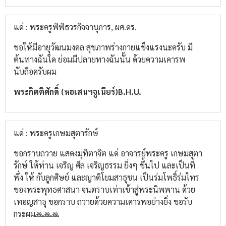
แด่ : พระครูพิพิธวรกิจจานุการ, ผศ.ดร.
ขอให้มีอายุวัฒนมงคล​ สุขภาพ​ร่างกาย​แข็งแรง​นะ​ครับ​ มี
ต้นทางฉันใด​ ย่อมมีปลายทางฉันนั้น​ ด้วยความ​เคารพ
นับถือ​ครับผม
พระกิตติ​ศักดิ์​ (หอเสนฯจูเนียร์)​B.H.U.
แด่ : พระครูเกษมสุตารักษ์
ขอกราบถวาย แสดงมุทิตาจิต แด่ อาจารย์พระครู เกษมสุตา
รักษ์ ให้ท่าน เจริญ ศีล เจริญธรรม ยิ่งๆ ขึ้นไป และเป็นที่
พึ่ง ให้ กับลูกศิษย์ และญาติโยมสาธุชน เป็นร่มโพธิ์ร่มไทร
ของพระพุทธศาสนา จนตราบเท่าเข้าสู่พระนิพพาน ด้วย
เทอญสาธุ ขอกราบ ถวายด้วยความเคารพอย่างยิ่ง ขอรับ
กระผม🙏🙏🙏