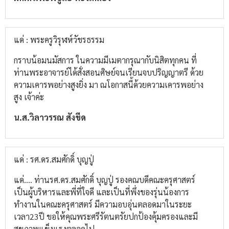
แด่ : พระครูวิรุฬห์วัชรธรรม
กราบน้อมนมัสการ​ ในความมีเมตากรุณากับนิสิต​ทุกคน​ ที่
ท่านพระอาจารย์​ได้สั่งสอนศิษย์​จนเรียนจบ​ปริญญาตรี​ ด้วย
ความเคารพ​อย่างสูง​ยิ่ง​ มา​ ณ​โอกาส​นี้ด้วยความเคารพ​อย่าง
สูง​ เจ้าค่ะ
น.ส.วิลา​วรรณ​ สังขีด
แด่ : รศ.ดร.สมศักดิ์ บุญปู่
แด่.... ท่านรศ.ดร.สมศักดิ์​ บุญปู่​ รองคณบดีคณะครุศาสตร์​
เป็นผู้บริหารและพี่ที่ใจดี​ และเป็นที่พึ่งของรุ่นน้อง​การ
ทำงานในคณะครุศาสตร์​ มีความอบอุ่นตลอดมาในระยะ
เวลา23ปี​ ขอให้คุณพระศรีรัตนตรัยปกป้องคุ้มครองและมี
สุขภาพแข็งแรงตลอดไป