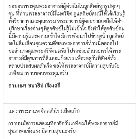
ขอขอบพระคุณพระอาจารย์ผู้ห่วงใยในลูกศิษย์ทุกรูปทุกๆ
คน ที่ท่านพระอาจารย์มีไมตรีจิต ดูแลศิษย์คนนี้ให้ได้เรียนรู้
ทั้งวิชาการและคุณธรรม พระอาจารย์ผู้คอยช่วยเหลือให้คำ
ปรึกษาเรื่องต่างๆที่ลูกศิษย์ไม่รู้ไม่เข้าใจ จึงทำให้ลูกศิษย์คน
นี้มีความรู้และความเข้าใจ มีการพัฒนาไปข้างหน้า ลูกศิษย์
จะไม่ลืมเลือนคุณความดีของพระอาจารย์ท่านนี้ตลอดไป
ขออำนาจคุณพระศรีรัตนตรัย โปรดช่วยอำนวยพรให้พระ
อาจารย์มีสุขภาพที่ดีและแข็งแรง เพื่อรอดูวันที่ศิษย์ทั้ง
หลายประสบผลสำเร็จ ขอให้พระอาจารย์มีความสุขกับวัย
เกษียณ กราบขอบพระคุณครับ
สามเณร ชนาธิป เรืองศรี
แด่ : พระมานพ จิตฺตสํวโร (เสือแก้ว)
กราบนมัสการแสดงมุทิตาจิตวันเกษียณให้พระอาจารย์มี
สุขภาพแข็งแรง มีความสุขนะครับ