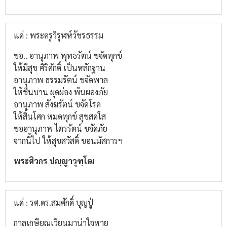
แด่ : พระครูวิรุฬห์วัชรธรรม
ขอ.. อานุภาพ พุทธรัตน์ ขจัดทุกข์
ให้มีสุข ศิริศักดิ์ เป็นหลักฐาน
อานุภาพ ธรรมรัตน์ ขจัดพาล
ให้ชื่นบาน ผุดผ่อง พ้นผองภัย
อานุภาพ สังฆรัตน์ ขจัดโรค
ให้สิ้นโศก หมดทุกข์ สุขสดใส
ขออานุภาพ ไตรรัตน์ ขจัดภัย
จากนี้ไป ให้สุขสวัสดิ์ ขอนมัสการฯ
พระศิวกร ปญฺญาวุฑฺโฒ
แด่ : รศ.ดร.สมศักดิ์ บุญปู่
กาลเกษียณเวียนมาน่าใจหาย