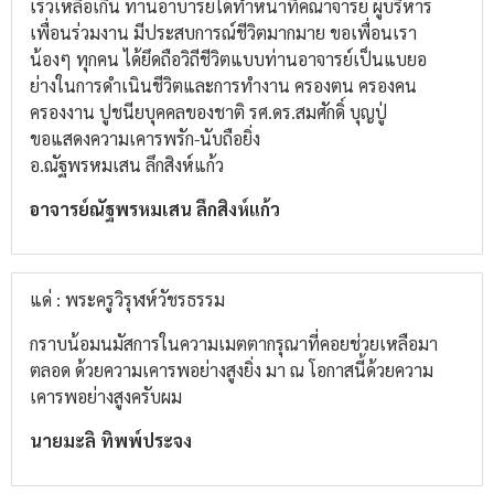
เร็วเหลือเกิน ท่านอาบารย์ได้ทำหน้าที่คณาจารย์ ผู้บริหาร
เพื่อนร่วมงาน มีประสบการณ์ชีวิตมากมาย ขอเพื่อนเรา
น้องๆ ทุกคน ได้ยึดถือวิถีชีวิตแบบท่านอาจารย์เป็นแบยอ
ย่างในการดำเนินชีวิตและการทำงาน ครองตน ครองคน
ครองงาน ปูชนียบุคคลของชาติ รศ.ดร.สมศักดิ์ บุญปู่
ขอแสดงความเคารพรัก-นับถือยิ่ง
อ.ณัฐพรหมเสน ลึกสิงห์แก้ว
อาจารย์ณัฐพรหมเสน ลึกสิงห์แก้ว
แด่ : พระครูวิรุฬห์วัชรธรรม
กราบน้อมนมัสการในความเมตตากรุณาที่คอยช่วยเหลือมา
ตลอด ด้วยความเคารพอย่างสูงยิ่ง มา ณ โอกาสนี้ด้วยความ
เคารพอย่างสูงครับผม
นายมะลิ ทิพพ์ประจง