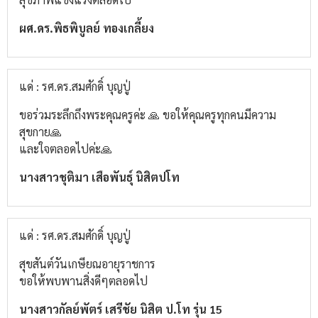
ผศ.ดร.พิธพิบูลย์​ ทองเกลี้ยง
แด่ : รศ.ดร.สมศักดิ์ บุญปู่
ขอร่วมระลึกถึงพระคุณครูค่ะ 🙏 ขอให้คุณครูทุกคนมีความ
สุขกาย🙏
และใจตลอดไปค่ะ🙏
นางสาวชุติมา เสือพันธุ์ นิสิตปโท
แด่ : รศ.ดร.สมศักดิ์ บุญปู่
สุขสันต์วันเกษียณอายุราชการ
ขอให้พบพานสิ่งดีๆตลอดไป
นางสาวกัลย์พัตร์ เสรีชัย นิสิต ป.โท รุ่น 15