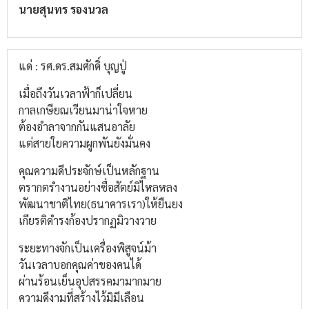
นายสุนทร รองนวล
แด่ : รศ.ดร.สมศักดิ์ บุญปู่
เมื่อถึงวันเวลาฟ้าก็เปลี่ยน
กาลเกษียณเวียนมาน่าใจหาย
ต้องอำลาจากกันแสนอาลัย
แต่สายใยความผูกพันยังมั่นคง
คุณความดีประจักษ์เป็นหลักฐาน
ตรากตรำงานอย่างซื่อสัตย์มิไหลหลง
พัฒนาชาติไทย(ธนาคารเรา)ให้ยืนยง
เกียรติดำรงก้องปรากฏมิวางวาย
ระยะทางจักเป็นเครื่องพิสูจน์ม้า
วันเวลาบอกคุณค่าของคนได้
ผ่านร้อนเย็นอุปสรรคมามากมาย
ความดีงามที่สร้างไว้มิมีเลือน