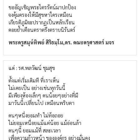
ขออัญเชิญพระไตรรัตน์มาปกป้อง
จงคุ้มครองให้มีสุขหาใครเหมือน
เกียรติภูมิจะปรากฏเป็นหลักเรือน
คอยย้ำเตือนตราตรึงตราบนิรันดร์
พระครูสมุห์ทิพย์ สิริธมฺโม,ดร. คณะครุศาสตร์ มจร
แด่ : รศ.พลวัฒน์ ชุมสุข
ตั้งแต่เริ่มเดิมที ที่เราเห็น
ไม่เคยเป็น อย่างเช่นทุกวันนี้
มีเพียงห้องเล็กๆ คนน้อยๆอย่างที่มี
มาวันนี้เปลี่ยนไป เหมือนพริบตา
คนๆหนึ่งยอมทำ ไม่ท้อถอย
ไม่ยอมเหนื่อยแม้แต่น้อย แม้อ่อนล้า
คนๆนี้ ยอมแม้ที่ สละเวลา
เพื่อความก้าวหน้า ขององค์กร อย่างมั่นคง