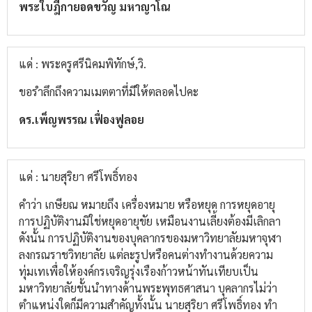
พระใบฎีกายอดขวัญ มหาญาโณ
แด่ : พระครูศรีนิคมพิทักษ์,วิ.
ขอรำลึกถึงความเมตตาที่มีให้ตลอดไปคะ
ดร.เพ็ญพรรณ เฟื่องฟูลอย
แด่ : นายสุริยา ศรีโพธิ์ทอง
คำว่า เกษียณ หมายถึง เครื่องหมาย หรือหยุด การหยุดอายุ
การปฏิบัติงานมิใช่หยุดอายุขัย เหมือนงานเลี้ยงต้องมีเลิกลา
ดังนั้น การปฏิบัติงานของบุคลากรของมหาวิทยาลัยมหาจุฬา
ลงกรณราชวิทยาลัย แต่ละรูปหรือคนต่างทำงานด้วยความ
ทุ่มเทเพื่อให้องค์กรเจริญรุ่งเรืองก้าวหน้าทันเทียบเป็น
มหาวิทยาลัยชั้นนำทางด้านพระพุทธศาสนา บุคลากรไม่ว่า
ตำแหน่งใดก็มีความสำคัญทั้งนั้น นายสุริยา ศรีโพธิ์ทอง ทำ