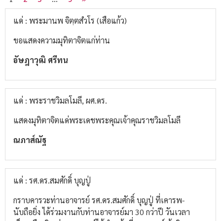
แด่ : พระมานพ จิตฺตสํวโร (เสือแก้ว)
ขอแสดงความมุทิตาจิตแก่ท่าน
อัษฎาวุฒิ ศรีทน
แด่ : พระราชวิมลโมลี, ผศ.ดร.
แสดงมุทิตาจิตแด่พระเดชพระคุณเจ้าคุณราชวิมลโมลี
ณภาส์ณัฐ
แด่ : รศ.ดร.สมศักดิ์ บุญปู่
กราบคารวะท่านอาจารย์ รศ.ดร.สมศักดิ์ บุญปู่ ที่เคารพ-
นับถือยิ่ง ได้ร่วมงานกับท่านอาจารย์มา 30 กว่าปี วันเวลา