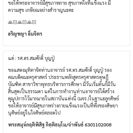
ขอให้พระอาจารย์มีสุขภาพกาย สุขภาพใจที่แข็งแรง มี
ความสุข เกษียณอย่างสำราญนะคะ
🙏🏻🙏🏻🙏🏻
อริญชญา อิ่มจิตร
แด่ : รศ.ดร.สมศักดิ์ บุญปู่
ขอแสดงมุทิตา​จิต​ท่านอาจารย์​ รศ.ดร.สมศักดิ์​ บุญ​ปู่​ รอง
คณบดี​คณะครุศาสตร์​ ประธานหลักสูตร​ครุศาสตร​ดุษฎี​
บัณฑิต​ สาขา​วิชา​พุทธ​บริหาร​การศึกษา​ มีวันเริ่มต้นก็มีวัน
สิ้นสุดเป็นธรรมดา​ แต่ในการทำงานท่านอาจารย์​ได้สร้าง
คุณูปการ​ไว้มากมายในสถาบันแห่งนี้​ (มจร.)​ในฐานะ​ลูกศิษย์​
ขอให้อาจารย์​มีสุขภาพ​ร่างกาย​แข็งแรง​เป็นที่พึ่งของศิษยา
นุ​ศิษย์​อยู่ในใจศิษย์​ตลอดไป
พระ​สมุห์​กฤติ​พิสิฐ​ กิต​ฺ​ติ​ธม​ฺ​โม​/จ่า​พันธ์​ 6301102008​