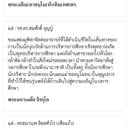
พระเฉลิมเทวธมฺโม(ทับทิมเทศ)ดร.
แด่ : รศ.ดร.สมศักดิ์ บุญปู่
ขอแสดงมุฑิตาจิตต่ออาจารย์ที่ได้ดำเนินชีวิตในเส้นทางของ
การเป็นนักบุกเบิกด้านการบริหารการศึกษาเชิงพุทธ ก่อเกิด
เป็นพุทธบริหารการศึกษา แตกกิ่งก้านสาขาออกไปทั่วโลก
กล้าคิด กล้าทำในสิ่งใหม่ๆตลอดเวลา นำพามหาวิทยาลัยสู่
วงการศึกษาในระดับนานาชาติ เป็นทั้งครู ทั้งนักการศึกษา
นักบริหาร นักปกครอง นักเผยแผ่ ขออนุโมทนาในคุณูปการ
ที่ทำไว้ให้ชนรุ่นหลังได้ก้าวเดินไปสู่ความเจริญในวงการ
ศึกษา
พระมหาเผด็จ จิรกุโล
แด่ : พระมานพ จิตฺตสํวโร (เสือแก้ว)