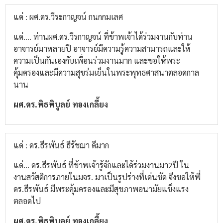
แด่ : ผศ.ดร.วีระกาญจน์ กนกกมเลศ
แด่.... ท่าน​ผศ.ดร.วีรกาญจน์ ที่ข้าพเจ้าได้ร่วมงานกับท่าน
อาจารย์มาหลายปี​ อาจารย์มีความรู้ความสามารถและให้
ความเป็นกันเองกับเพื่อนร่วมงาน​มาก และขอให้พระ
คุ้มครองและมีความสุขร่มเย็นในพระพุทธศาสนาตลอดกาล
นาน
ผศ.ดร.พิธพิบูลย์​ ทองเกลี้ยง
แด่ : ดร.ธีรพันธ์ ธีรัชฌา ดีมาก
แด่... ดร.ธีรพันธ์​ ที่ข้าพเจ้ารู้จักและได้ร่วมงานมา2ปี​ ใน
งานสวัสดิการภายในมจร.​ มาเป็นรูปร่างที่เด่นชัด​ จึงขอให้พี่
ดร.ธีรพันธ์​ มีพระคุ้มครองและมีสุขภาพอนามัยแข็งแรง
ตลอดไป
ผศ.ดร.พิธพิบูลย์​ ทองเกลี้ยง