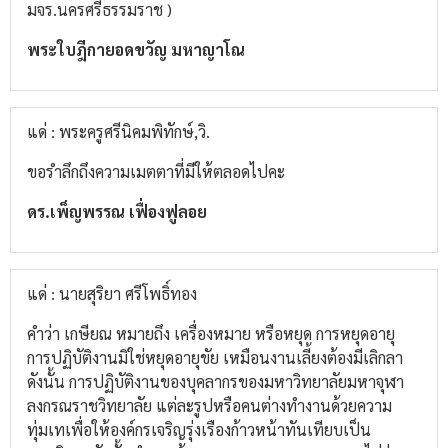
มจร.นครศรีธรรมราช )
พระใบฎีกายอดขวัญ มหาญาโณ
แด่ : พระครูศรีนิคมพิทักษ์,วิ.
ขอรำลึกถึงความเมตตาที่มีให้ตลอดไปคะ
ดร.เพ็ญพรรณ เฟื่องฟูลอย
แด่ : นายสุริยา ศรีโพธิ์ทอง
คำว่า เกษียณ หมายถึง เครื่องหมาย หรือหยุด การหยุดอายุ
การปฏิบัติงานมิใช่หยุดอายุขัย เหมือนงานเลี้ยงต้องมีเลิกลา
ดังนั้น การปฏิบัติงานของบุคลากรของมหาวิทยาลัยมหาจุฬา
ลงกรณราชวิทยาลัย แต่ละรูปหรือคนต่างทำงานด้วยความ
ทุ่มเทเพื่อให้องค์กรเจริญรุ่งเรืองก้าวหน้าทันเทียบเป็น