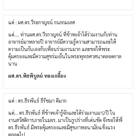
แด่ : ผศ.ดร.วีระกาญจน์ กนกกมเลศ
แด่.... ท่าน​ผศ.ดร.วีรกาญจน์ ที่ข้าพเจ้าได้ร่วมงานกับท่าน
อาจารย์มาหลายปี​ อาจารย์มีความรู้ความสามารถและให้
ความเป็นกันเองกับเพื่อนร่วมงาน​มาก และขอให้พระ
คุ้มครองและมีความสุขร่มเย็นในพระพุทธศาสนาตลอดกาล
นาน
ผศ.ดร.พิธพิบูลย์​ ทองเกลี้ยง
แด่ : ดร.ธีรพันธ์ ธีรัชฌา ดีมาก
แด่... ดร.ธีรพันธ์​ ที่ข้าพเจ้ารู้จักและได้ร่วมงานมา2ปี​ ใน
งานสวัสดิการภายในมจร.​ มาเป็นรูปร่างที่เด่นชัด​ จึงขอให้พี่
ดร.ธีรพันธ์​ มีพระคุ้มครองและมีสุขภาพอนามัยแข็งแรง
ตลอดไป