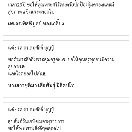
เวลา23ปี​ ขอให้คุณพระศรีรัตนตรัยปกป้องคุ้มครองและมี
สุขภาพแข็งแรงตลอดไป
ผศ.ดร.พิธพิบูลย์​ ทองเกลี้ยง
แด่ : รศ.ดร.สมศักดิ์ บุญปู่
ขอร่วมระลึกถึงพระคุณครูค่ะ 🙏 ขอให้คุณครูทุกคนมีความ
สุขกาย🙏
และใจตลอดไปค่ะ🙏
นางสาวชุติมา เสือพันธุ์ นิสิตปโท
แด่ : รศ.ดร.สมศักดิ์ บุญปู่
สุขสันต์วันเกษียณอายุราชการ
ขอให้พบพานสิ่งดีๆตลอดไป