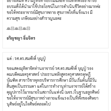
อย่างเต็มที่ ความรู้ทั้งทางธรรมและทางโลกที่พระอาจารย์
อบรมสั่งได้นำมาใช้ประโยชน์ในการดำเนินชีวิตอย่างมากค่ะ
ขอให้พระอาจารย์มีสุขภาพกาย สุขภาพใจที่แข็งแรง มี
ความสุข เกษียณอย่างสำราญนะคะ
🙏🏻🙏🏻🙏🏻
อริญชญา อิ่มจิตร
แด่ : รศ.ดร.สมศักดิ์ บุญปู่
ขอแสดงมุทิตา​จิต​ท่านอาจารย์​ รศ.ดร.สมศักดิ์​ บุญ​ปู่​ รอง
คณบดี​คณะครุศาสตร์​ ประธานหลักสูตร​ครุศาสตร​ดุษฎี​
บัณฑิต​ สาขา​วิชา​พุทธ​บริหาร​การศึกษา​ มีวันเริ่มต้นก็มีวัน
สิ้นสุดเป็นธรรมดา​ แต่ในการทำงานท่านอาจารย์​ได้สร้าง
คุณูปการ​ไว้มากมายในสถาบันแห่งนี้​ (มจร.)​ในฐานะ​ลูกศิษย์​
ขอให้อาจารย์​มีสุขภาพ​ร่างกาย​แข็งแรง​เป็นที่พึ่งของศิษยา
นุ​ศิษย์​อยู่ในใจศิษย์​ตลอดไป