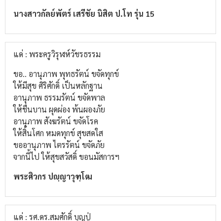
นางสาวกัลย์พัตร์ เสรีชัย นิสิต ป.โท รุ่น 15
แด่ : พระครูวิรุฬห์วัชรธรรม
ขอ.. อานุภาพ พุทธรัตน์ ขจัดทุกข์
ให้มีสุข ศิริศักดิ์ เป็นหลักฐาน
อานุภาพ ธรรมรัตน์ ขจัดพาล
ให้ชื่นบาน ผุดผ่อง พ้นผองภัย
อานุภาพ สังฆรัตน์ ขจัดโรค
ให้สิ้นโศก หมดทุกข์ สุขสดใส
ขออานุภาพ ไตรรัตน์ ขจัดภัย
จากนี้ไป ให้สุขสวัสดิ์ ขอนมัสการฯ
พระศิวกร ปญฺญาวุฑฺโฒ
แด่ : รศ.ดร.สมศักดิ์ บุญปู่