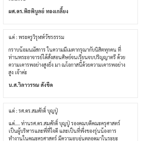
ผศ.ดร.พิธพิบูลย์​ ทองเกลี้ยง
แด่ : พระครูวิรุฬห์วัชรธรรม
กราบน้อมนมัสการ​ ในความมีเมตากรุณากับนิสิต​ทุกคน​ ที่
ท่านพระอาจารย์​ได้สั่งสอนศิษย์​จนเรียนจบ​ปริญญาตรี​ ด้วย
ความเคารพ​อย่างสูง​ยิ่ง​ มา​ ณ​โอกาส​นี้ด้วยความเคารพ​อย่าง
สูง​ เจ้าค่ะ
น.ส.วิลา​วรรณ​ สังขีด
แด่ : รศ.ดร.สมศักดิ์ บุญปู่
แด่.... ท่านรศ.ดร.สมศักดิ์​ บุญปู่​ รองคณบดีคณะครุศาสตร์​
เป็นผู้บริหารและพี่ที่ใจดี​ และเป็นที่พึ่งของรุ่นน้อง​การ
ทำงานในคณะครุศาสตร์​ มีความอบอุ่นตลอดมาในระยะ