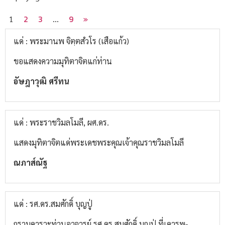
2
3
9
»
1
…
แด่ : พระมานพ จิตฺตสํวโร (เสือแก้ว)
ขอแสดงความมุทิตาจิตแก่ท่าน
อัษฎาวุฒิ ศรีทน
แด่ : พระราชวิมลโมลี, ผศ.ดร.
แสดงมุทิตาจิตแด่พระเดชพระคุณเจ้าคุณราชวิมลโมลี
ณภาส์ณัฐ
แด่ : รศ.ดร.สมศักดิ์ บุญปู่
กราบคารวะท่านอาจารย์ รศ.ดร.สมศักดิ์ บุญปู่ ที่เคารพ-