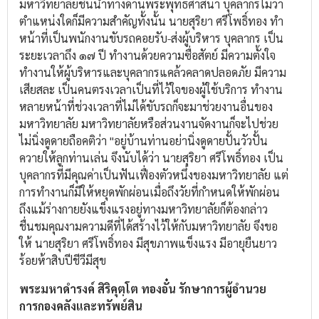
มหาวิทยาลัยชั้นนำทางด้านพระพุทธศาสนา บุคลากรไม่ว่า
ตำแหน่งใดก็มีความสำคัญทั้งนั้น นายสุริยา ศรีโพธิ์ทอง ทำ
หน้าที่เป็นพนักงานขับรถคอยรับ-ส่งผู้บริหาร บุคลากร เป็น
ระยะเวลาถึง ๑๗ ปี ทำงานด้วยความซื่อสัตย์ มีความตั้งใจ
ทำงานให้ผู้บริหารและบุคลากรแคล้วคลาดปลอดภัย มีความ
เสียสละ เป็นคนตรงเวลาเป็นที่ไว้ใจของผู้ใช้บริการ ทำงาน
หลายหน้าที่ช่วงเวลาที่ไม่ได้ขับรถก็จะมาช่วยงานอื่นของ
มหาวิทยาลัย มหาวิทยาลัยหรือส่วนงานจัดงานก็จะไปช่วย
ไม่นิ่งดูดายถือคติว่า "อยู่บ้านท่านอย่านิ่งดูดายปั้นวัวปั้น
ควายให้ลูกท่านเล่น จึงนับได้ว่า นายสุริยา ศรีโพธิ์ทอง เป็น
บุคลากรที่มีคุณค่าเป็นฟันเฟื่องตัวหนึ่งของมหาวิทยาลัย แต่
การทำงานก็มีให้หยุดพักผ่อนเมื่อถึงวัยที่กำหนดให้พักผ่อน
ถึงแม้ร่างกายยังแข็งแรงอยู่ทางมหาวิทยาลัยก็ต้องกล่าว
ชื่นชมคุณงามความดีที่ได้สร้างไว้ให้กับมหาวิทยาลัย จึงขอ
ให้ นายสุริยา ศรีโพธิ์ทอง มีสุขภาพแข็งแรง มีอายุยืนยาว
ร้อยห้าสิบปีชีวีมีสุข
พระมหาดำรงค์ สิริคุตฺโต ทองอั๋น รักษาการผู้อำนวย
การกองคลังและทรัพย์สิน