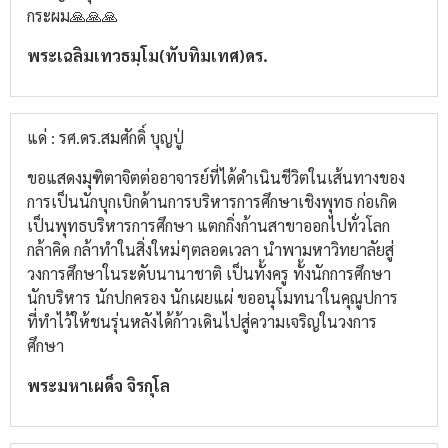
กระผม🙏🙏🙏
พระเฉลิมเทวธมฺโม(ทับทิมเทศ)ดร.
แด่ : รศ.ดร.สมศักดิ์ บุญปู่
ขอแสดงมุฑิตาจิตต่ออาจารย์ที่ได้ดำเนินชีวิตในเส้นทางของ
การเป็นนักบุกเบิกด้านการบริหารการศึกษาเชิงพุทธ ก่อเกิด
เป็นพุทธบริหารการศึกษา แตกกิ่งก้านสาขาออกไปทั่วโลก
กล้าคิด กล้าทำในสิ่งใหม่ๆตลอดเวลา นำพามหาวิทยาลัยสู่
วงการศึกษาในระดับนานาชาติ เป็นทั้งครู ทั้งนักการศึกษา
นักบริหาร นักปกครอง นักเผยแผ่ ขออนุโมทนาในคุณูปการ
ที่ทำไว้ให้ชนรุ่นหลังได้ก้าวเดินไปสู่ความเจริญในวงการ
ศึกษา
พระมหาเผด็จ จิรกุโล