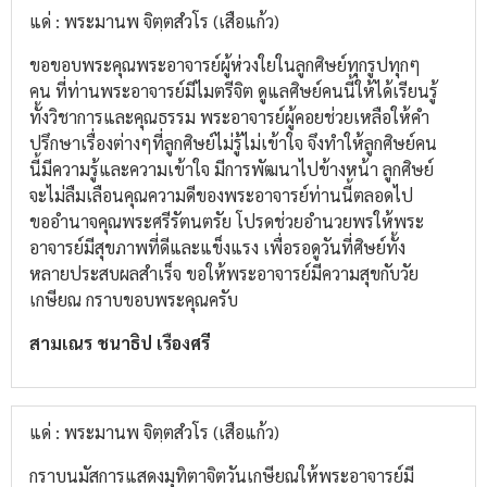
แด่ : พระมานพ จิตฺตสํวโร (เสือแก้ว)
ขอขอบพระคุณพระอาจารย์ผู้ห่วงใยในลูกศิษย์ทุกรูปทุกๆ
คน ที่ท่านพระอาจารย์มีไมตรีจิต ดูแลศิษย์คนนี้ให้ได้เรียนรู้
ทั้งวิชาการและคุณธรรม พระอาจารย์ผู้คอยช่วยเหลือให้คำ
ปรึกษาเรื่องต่างๆที่ลูกศิษย์ไม่รู้ไม่เข้าใจ จึงทำให้ลูกศิษย์คน
นี้มีความรู้และความเข้าใจ มีการพัฒนาไปข้างหน้า ลูกศิษย์
จะไม่ลืมเลือนคุณความดีของพระอาจารย์ท่านนี้ตลอดไป
ขออำนาจคุณพระศรีรัตนตรัย โปรดช่วยอำนวยพรให้พระ
อาจารย์มีสุขภาพที่ดีและแข็งแรง เพื่อรอดูวันที่ศิษย์ทั้ง
หลายประสบผลสำเร็จ ขอให้พระอาจารย์มีความสุขกับวัย
เกษียณ กราบขอบพระคุณครับ
สามเณร ชนาธิป เรืองศรี
แด่ : พระมานพ จิตฺตสํวโร (เสือแก้ว)
กราบนมัสการแสดงมุทิตาจิตวันเกษียณให้พระอาจารย์มี