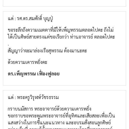
แด่ : รศ.ดร.สมศักดิ์ บุญปู่
ขอระลึกถึงความเมตตาที่มีให้เพ็ญพรรณตลอดไปคะ ถึงไม่
ได้เป็นศิษย์สายตรงแต่ขอเรียกว่า ท่านอาจารย์ ตลอดไปคะ
.
สัญญาว่าจะมาล่องเรือสุพรรณ ต้องมานะคะ
ด้วยความเคารพยิ่งคะ
ดร.เพ็ญพรรณ เฟื่องฟูลอย
แด่ : พระครูวิรุฬห์วัชรธรรม
กราบนมัสการ พระอาจารย์ด้วยความเคารพยิ่ง
ขอกราบขอพระคุณพระอาจารย์ที่อุทิศและเสียสละเพื่อเป็น
แสงสว่างในการชี้แนะแนวทาง และอบรมสั่งสอนลูกศิษย์