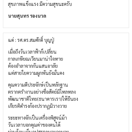
สุขภาพแข็งแรง มีความสุขนะครับ
นายสุนทร รองนวล
แด่ : รศ.ดร.สมศักดิ์ บุญปู่
เมื่อถึงวันเวลาฟ้าก็เปลี่ยน
กาลเกษียณเวียนมาน่าใจหาย
ต้องอำลาจากกันแสนอาลัย
แต่สายใยความผูกพันยังมั่นคง
คุณความดีประจักษ์เป็นหลักฐาน
ตรากตรำงานอย่างซื่อสัตย์มิไหลหลง
พัฒนาชาติไทย(ธนาคารเรา)ให้ยืนยง
เกียรติดำรงก้องปรากฏมิวางวาย
ระยะทางจักเป็นเครื่องพิสูจน์ม้า
วันเวลาบอกคุณค่าของคนได้
ผ่านร้อนเย็นอุปสรรคมามากมาย