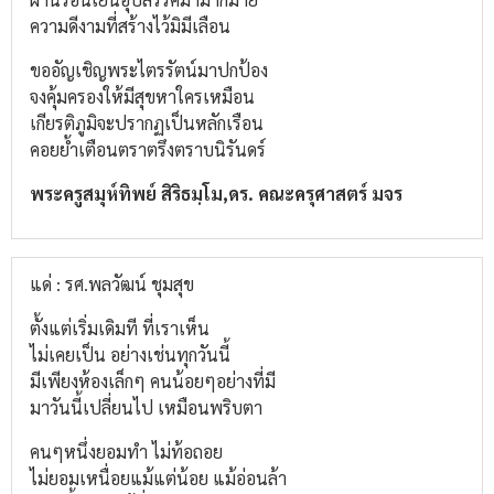
ความดีงามที่สร้างไว้มิมีเลือน
ขออัญเชิญพระไตรรัตน์มาปกป้อง
จงคุ้มครองให้มีสุขหาใครเหมือน
เกียรติภูมิจะปรากฏเป็นหลักเรือน
คอยย้ำเตือนตราตรึงตราบนิรันดร์
พระครูสมุห์ทิพย์ สิริธมฺโม,ดร. คณะครุศาสตร์ มจร
แด่ : รศ.พลวัฒน์ ชุมสุข
ตั้งแต่เริ่มเดิมที ที่เราเห็น
ไม่เคยเป็น อย่างเช่นทุกวันนี้
มีเพียงห้องเล็กๆ คนน้อยๆอย่างที่มี
มาวันนี้เปลี่ยนไป เหมือนพริบตา
คนๆหนึ่งยอมทำ ไม่ท้อถอย
ไม่ยอมเหนื่อยแม้แต่น้อย แม้อ่อนล้า