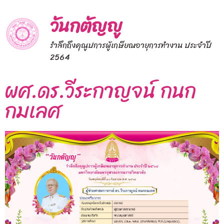
วันกตัญญู
รำลึกถึงคุณูปการผู้เกษียณอายุการทำงาน ประจำปี
2564
ผศ.ดร.วีระกาญจน์ กนก
กมเลศ