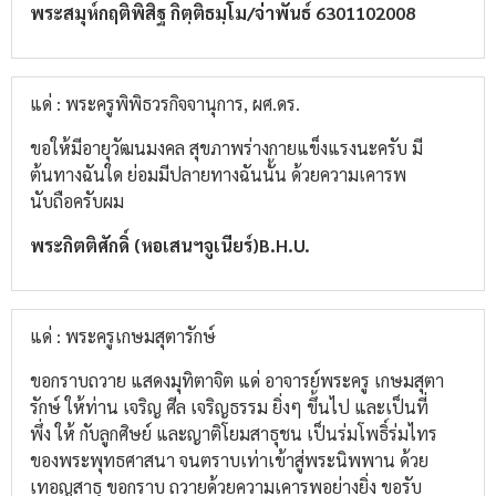
พระ​สมุห์​กฤติ​พิสิฐ​ กิต​ฺ​ติ​ธม​ฺ​โม​/จ่า​พันธ์​ 6301102008​
แด่ : พระครูพิพิธวรกิจจานุการ, ผศ.ดร.
ขอให้มีอายุวัฒนมงคล​ สุขภาพ​ร่างกาย​แข็งแรง​นะ​ครับ​ มี
ต้นทางฉันใด​ ย่อมมีปลายทางฉันนั้น​ ด้วยความ​เคารพ
นับถือ​ครับผม
พระกิตติ​ศักดิ์​ (หอเสนฯจูเนียร์)​B.H.U.
แด่ : พระครูเกษมสุตารักษ์
ขอกราบถวาย แสดงมุทิตาจิต แด่ อาจารย์พระครู เกษมสุตา
รักษ์ ให้ท่าน เจริญ ศีล เจริญธรรม ยิ่งๆ ขึ้นไป และเป็นที่
พึ่ง ให้ กับลูกศิษย์ และญาติโยมสาธุชน เป็นร่มโพธิ์ร่มไทร
ของพระพุทธศาสนา จนตราบเท่าเข้าสู่พระนิพพาน ด้วย
เทอญสาธุ ขอกราบ ถวายด้วยความเคารพอย่างยิ่ง ขอรับ