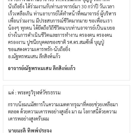
นับถือยิ่ง ได้ร่วมงานกับท่านอาจารย์มา 30 กว่าปี วันเวลา
เร็วเหลือเกิน ท่านอาบารย์ได้ทำหน้าที่คณาจารย์ ผู้บริหาร
เพื่อนร่วมงาน มีประสบการณ์ชีวิตมากมาย ขอเพื่อนเรา
น้องๆ ทุกคน ได้ยึดถือวิถีชีวิตแบบท่านอาจารย์เป็นแบยอ
ย่างในการดำเนินชีวิตและการทำงาน ครองตน ครองคน
ครองงาน ปูชนียบุคคลของชาติ รศ.ดร.สมศักดิ์ บุญปู่
ขอแสดงความเคารพรัก-นับถือยิ่ง
อ.ณัฐพรหมเสน ลึกสิงห์แก้ว
อาจารย์ณัฐพรหมเสน ลึกสิงห์แก้ว
แด่ : พระครูวิรุฬห์วัชรธรรม
กราบน้อมนมัสการในความเมตตากรุณาที่คอยช่วยเหลือมา
ตลอด ด้วยความเคารพอย่างสูงยิ่ง มา ณ โอกาสนี้ด้วยความ
เคารพอย่างสูงครับผม
นายมะลิ ทิพพ์ประจง