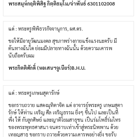
พระ​สมุห์​กฤติ​พิสิฐ​ กิต​ฺ​ติ​ธม​ฺ​โม​/จ่า​พันธ์​ 6301102008​
แด่ : พระครูพิพิธวรกิจจานุการ, ผศ.ดร.
ขอให้มีอายุวัฒนมงคล​ สุขภาพ​ร่างกาย​แข็งแรง​นะ​ครับ​ มี
ต้นทางฉันใด​ ย่อมมีปลายทางฉันนั้น​ ด้วยความ​เคารพ
นับถือ​ครับผม
พระกิตติ​ศักดิ์​ (หอเสนฯจูเนียร์)​B.H.U.
แด่ : พระครูเกษมสุตารักษ์
ขอกราบถวาย แสดงมุทิตาจิต แด่ อาจารย์พระครู เกษมสุตา
รักษ์ ให้ท่าน เจริญ ศีล เจริญธรรม ยิ่งๆ ขึ้นไป และเป็นที่
พึ่ง ให้ กับลูกศิษย์ และญาติโยมสาธุชน เป็นร่มโพธิ์ร่มไทร
ของพระพุทธศาสนา จนตราบเท่าเข้าสู่พระนิพพาน ด้วย
เทอญสาธุ ขอกราบ ถวายด้วยความเคารพอย่างยิ่ง ขอรับ