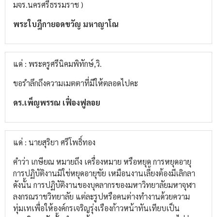
มจร.นครศรีธรรมราช )
พระใบฎีกายอดขวัญ มหาญาโณ
แด่ : พระครูศรีนิคมพิทักษ์,วิ.
ขอรำลึกถึงความเมตตาที่มีให้ตลอดไปคะ
ดร.เพ็ญพรรณ เฟื่องฟูลอย
แด่ : นายสุริยา ศรีโพธิ์ทอง
คำว่า เกษียณ หมายถึง เครื่องหมาย หรือหยุด การหยุดอายุ
การปฏิบัติงานมิใช่หยุดอายุขัย เหมือนงานเลี้ยงต้องมีเลิกลา
ดังนั้น การปฏิบัติงานของบุคลากรของมหาวิทยาลัยมหาจุฬา
ลงกรณราชวิทยาลัย แต่ละรูปหรือคนต่างทำงานด้วยความ
ทุ่มเทเพื่อให้องค์กรเจริญรุ่งเรืองก้าวหน้าทันเทียบเป็น