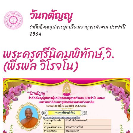
วันกตัญญู
รำลึกถึงคุณูปการผู้เกษียณอายุการทำงาน ประจำปี
2564
พระครูศรีนิคมพิทักษ์,วิ.
(พีรพล วิโรจโน)