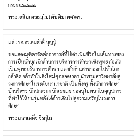
กระผม🙏🙏🙏
พระเฉลิมเทวธมฺโม(ทับทิมเทศ)ดร.
แด่ : รศ.ดร.สมศักดิ์ บุญปู่
ขอแสดงมุฑิตาจิตต่ออาจารย์ที่ได้ดำเนินชีวิตในเส้นทางของ
การเป็นนักบุกเบิกด้านการบริหารการศึกษาเชิงพุทธ ก่อเกิด
เป็นพุทธบริหารการศึกษา แตกกิ่งก้านสาขาออกไปทั่วโลก
กล้าคิด กล้าทำในสิ่งใหม่ๆตลอดเวลา นำพามหาวิทยาลัยสู่
วงการศึกษาในระดับนานาชาติ เป็นทั้งครู ทั้งนักการศึกษา
นักบริหาร นักปกครอง นักเผยแผ่ ขออนุโมทนาในคุณูปการ
ที่ทำไว้ให้ชนรุ่นหลังได้ก้าวเดินไปสู่ความเจริญในวงการ
ศึกษา
พระมหาเผด็จ จิรกุโล