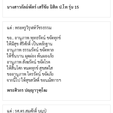
นางสาวกัลย์พัตร์ เสรีชัย นิสิต ป.โท รุ่น 15
แด่ : พระครูวิรุฬห์วัชรธรรม
ขอ.. อานุภาพ พุทธรัตน์ ขจัดทุกข์
ให้มีสุข ศิริศักดิ์ เป็นหลักฐาน
อานุภาพ ธรรมรัตน์ ขจัดพาล
ให้ชื่นบาน ผุดผ่อง พ้นผองภัย
อานุภาพ สังฆรัตน์ ขจัดโรค
ให้สิ้นโศก หมดทุกข์ สุขสดใส
ขออานุภาพ ไตรรัตน์ ขจัดภัย
จากนี้ไป ให้สุขสวัสดิ์ ขอนมัสการฯ
พระศิวกร ปญฺญาวุฑฺโฒ
แด่ : รศ.ดร.สมศักดิ์ บุญปู่