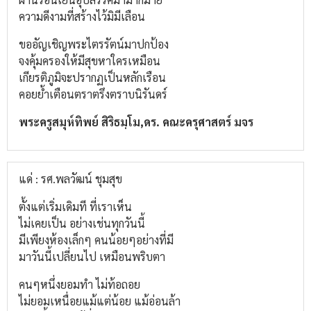
ความดีงามที่สร้างไว้มิมีเลือน
ขออัญเชิญพระไตรรัตน์มาปกป้อง
จงคุ้มครองให้มีสุขหาใครเหมือน
เกียรติภูมิจะปรากฏเป็นหลักเรือน
คอยย้ำเตือนตราตรึงตราบนิรันดร์
พระครูสมุห์ทิพย์ สิริธมฺโม,ดร. คณะครุศาสตร์ มจร
แด่ : รศ.พลวัฒน์ ชุมสุข
ตั้งแต่เริ่มเดิมที ที่เราเห็น
ไม่เคยเป็น อย่างเช่นทุกวันนี้
มีเพียงห้องเล็กๆ คนน้อยๆอย่างที่มี
มาวันนี้เปลี่ยนไป เหมือนพริบตา
คนๆหนึ่งยอมทำ ไม่ท้อถอย
ไม่ยอมเหนื่อยแม้แต่น้อย แม้อ่อนล้า