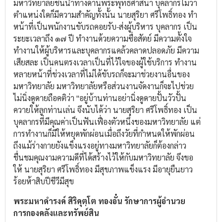
มหาวิทยาลัยชั้นนำทางด้านพระพุทธศาสนา บุคลากรไม่ว่า
ตำแหน่งใดก็มีความสำคัญทั้งนั้น นายสุริยา ศรีโพธิ์ทอง ทำ
หน้าที่เป็นพนักงานขับรถคอยรับ-ส่งผู้บริหาร บุคลากร เป็น
ระยะเวลาถึง ๑๗ ปี ทำงานด้วยความซื่อสัตย์ มีความตั้งใจ
ทำงานให้ผู้บริหารและบุคลากรแคล้วคลาดปลอดภัย มีความ
เสียสละ เป็นคนตรงเวลาเป็นที่ไว้ใจของผู้ใช้บริการ ทำงาน
หลายหน้าที่ช่วงเวลาที่ไม่ได้ขับรถก็จะมาช่วยงานอื่นของ
มหาวิทยาลัย มหาวิทยาลัยหรือส่วนงานจัดงานก็จะไปช่วย
ไม่นิ่งดูดายถือคติว่า "อยู่บ้านท่านอย่านิ่งดูดายปั้นวัวปั้น
ควายให้ลูกท่านเล่น จึงนับได้ว่า นายสุริยา ศรีโพธิ์ทอง เป็น
บุคลากรที่มีคุณค่าเป็นฟันเฟื่องตัวหนึ่งของมหาวิทยาลัย แต่
การทำงานก็มีให้หยุดพักผ่อนเมื่อถึงวัยที่กำหนดให้พักผ่อน
ถึงแม้ร่างกายยังแข็งแรงอยู่ทางมหาวิทยาลัยก็ต้องกล่าว
ชื่นชมคุณงามความดีที่ได้สร้างไว้ให้กับมหาวิทยาลัย จึงขอ
ให้ นายสุริยา ศรีโพธิ์ทอง มีสุขภาพแข็งแรง มีอายุยืนยาว
ร้อยห้าสิบปีชีวีมีสุข
พระมหาดำรงค์ สิริคุตฺโต ทองอั๋น รักษาการผู้อำนวย
การกองคลังและทรัพย์สิน