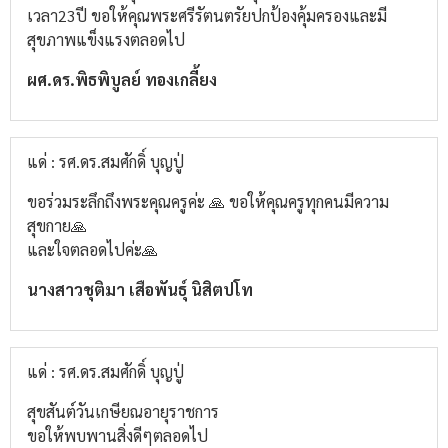
เวลา23ปี​ ขอให้คุณพระศรีรัตนตรัยปกป้องคุ้มครองและมี
สุขภาพแข็งแรงตลอดไป
ผศ.ดร.พิธพิบูลย์​ ทองเกลี้ยง
แด่ : รศ.ดร.สมศักดิ์ บุญปู่
ขอร่วมระลึกถึงพระคุณครูค่ะ 🙏 ขอให้คุณครูทุกคนมีความ
สุขกาย🙏
และใจตลอดไปค่ะ🙏
นางสาวชุติมา เสือพันธุ์ นิสิตปโท
แด่ : รศ.ดร.สมศักดิ์ บุญปู่
สุขสันต์วันเกษียณอายุราชการ
ขอให้พบพานสิ่งดีๆตลอดไป