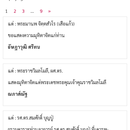
2
3
9
»
1
…
แด่ : พระมานพ จิตฺตสํวโร (เสือแก้ว)
ขอแสดงความมุทิตาจิตแก่ท่าน
อัษฎาวุฒิ ศรีทน
แด่ : พระราชวิมลโมลี, ผศ.ดร.
แสดงมุทิตาจิตแด่พระเดชพระคุณเจ้าคุณราชวิมลโมลี
ณภาส์ณัฐ
แด่ : รศ.ดร.สมศักดิ์ บุญปู่
กราบคารวะท่านอาจารย์ รศ.ดร.สมศักดิ์ บุญปู่ ที่เคารพ-