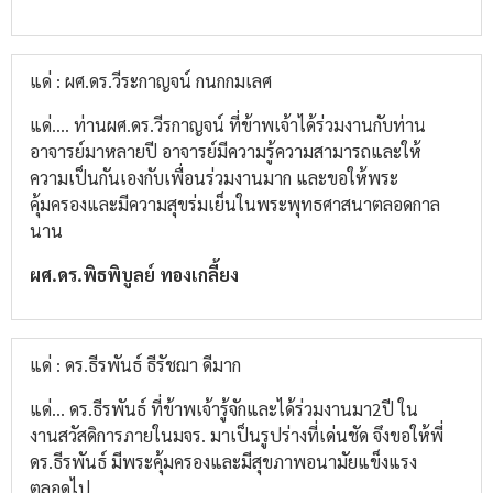
แด่ : ผศ.ดร.วีระกาญจน์ กนกกมเลศ
แด่.... ท่าน​ผศ.ดร.วีรกาญจน์ ที่ข้าพเจ้าได้ร่วมงานกับท่าน
อาจารย์มาหลายปี​ อาจารย์มีความรู้ความสามารถและให้
ความเป็นกันเองกับเพื่อนร่วมงาน​มาก และขอให้พระ
คุ้มครองและมีความสุขร่มเย็นในพระพุทธศาสนาตลอดกาล
นาน
ผศ.ดร.พิธพิบูลย์​ ทองเกลี้ยง
แด่ : ดร.ธีรพันธ์ ธีรัชฌา ดีมาก
แด่... ดร.ธีรพันธ์​ ที่ข้าพเจ้ารู้จักและได้ร่วมงานมา2ปี​ ใน
งานสวัสดิการภายในมจร.​ มาเป็นรูปร่างที่เด่นชัด​ จึงขอให้พี่
ดร.ธีรพันธ์​ มีพระคุ้มครองและมีสุขภาพอนามัยแข็งแรง
ตลอดไป