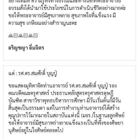
อย่างเต็มที่ ความรู้ทั้งทางธรรมและทางโลกที่พระอาจารย์
อบรมสั่งได้นำมาใช้ประโยชน์ในการดำเนินชีวิตอย่างมากค่ะ
ขอให้พระอาจารย์มีสุขภาพกาย สุขภาพใจที่แข็งแรง มี
ความสุข เกษียณอย่างสำราญนะคะ
🙏🏻🙏🏻🙏🏻
อริญชญา อิ่มจิตร
แด่ : รศ.ดร.สมศักดิ์ บุญปู่
ขอแสดงมุทิตา​จิต​ท่านอาจารย์​ รศ.ดร.สมศักดิ์​ บุญ​ปู่​ รอง
คณบดี​คณะครุศาสตร์​ ประธานหลักสูตร​ครุศาสตร​ดุษฎี​
บัณฑิต​ สาขา​วิชา​พุทธ​บริหาร​การศึกษา​ มีวันเริ่มต้นก็มีวัน
สิ้นสุดเป็นธรรมดา​ แต่ในการทำงานท่านอาจารย์​ได้สร้าง
คุณูปการ​ไว้มากมายในสถาบันแห่งนี้​ (มจร.)​ในฐานะ​ลูกศิษย์​
ขอให้อาจารย์​มีสุขภาพ​ร่างกาย​แข็งแรง​เป็นที่พึ่งของศิษยา
นุ​ศิษย์​อยู่ในใจศิษย์​ตลอดไป