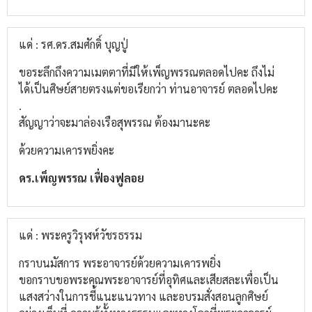
แด่ : รศ.ดร.สมศักดิ์ บุญปู่
ขอระลึกถึงความเมตตาที่มีให้เพ็ญพรรณตลอดไปคะ ถึงไม่
ได้เป็นศิษย์สายตรงแต่ขอเรียกว่า ท่านอาจารย์ ตลอดไปคะ
.
สัญญาว่าจะมาล่องเรือสุพรรณ ต้องมานะคะ
ด้วยความเคารพยิ่งคะ
ดร.เพ็ญพรรณ เฟื่องฟูลอย
แด่ : พระครูวิรุฬห์วัชรธรรม
กราบนมัสการ พระอาจารย์ด้วยความเคารพยิ่ง
ขอกราบขอพระคุณพระอาจารย์ที่อุทิศและเสียสละเพื่อเป็น
แสงสว่างในการชี้แนะแนวทาง และอบรมสั่งสอนลูกศิษย์