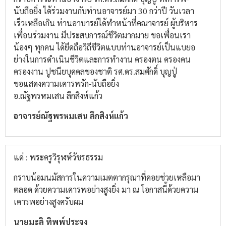
นับถือยิ่ง ได้ร่วมงานกับท่านอาจารย์มา 30 กว่าปี วันเวลา
เร็วเหลือเกิน ท่านอาบารย์ได้ทำหน้าที่คณาจารย์ ผู้บริหาร
เพื่อนร่วมงาน มีประสบการณ์ชีวิตมากมาย ขอเพื่อนเรา
น้องๆ ทุกคน ได้ยึดถือวิถีชีวิตแบบท่านอาจารย์เป็นแบยอ
ย่างในการดำเนินชีวิตและการทำงาน ครองตน ครองคน
ครองงาน ปูชนียบุคคลของชาติ รศ.ดร.สมศักดิ์ บุญปู่
ขอแสดงความเคารพรัก-นับถือยิ่ง
อ.ณัฐพรหมเสน ลึกสิงห์แก้ว
อาจารย์ณัฐพรหมเสน ลึกสิงห์แก้ว
แด่ : พระครูวิรุฬห์วัชรธรรม
กราบน้อมนมัสการในความเมตตากรุณาที่คอยช่วยเหลือมา
ตลอด ด้วยความเคารพอย่างสูงยิ่ง มา ณ โอกาสนี้ด้วยความ
เคารพอย่างสูงครับผม
นายมะลิ ทิพพ์ประจง