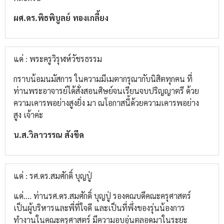
ผศ.ดร.พิธพิบูลย์​ ทองเกลี้ยง
แด่ : พระครูวิรุฬห์วัชรธรรม
กราบน้อมนมัสการ​ ในความมีเมตากรุณากับนิสิต​ทุกคน​ ที่
ท่านพระอาจารย์​ได้สั่งสอนศิษย์​จนเรียนจบ​ปริญญาตรี​ ด้วย
ความเคารพ​อย่างสูง​ยิ่ง​ มา​ ณ​โอกาส​นี้ด้วยความเคารพ​อย่าง
สูง​ เจ้าค่ะ
น.ส.วิลา​วรรณ​ สังขีด
แด่ : รศ.ดร.สมศักดิ์ บุญปู่
แด่.... ท่านรศ.ดร.สมศักดิ์​ บุญปู่​ รองคณบดีคณะครุศาสตร์​
เป็นผู้บริหารและพี่ที่ใจดี​ และเป็นที่พึ่งของรุ่นน้อง​การ
ทำงานในคณะครุศาสตร์​ มีความอบอุ่นตลอดมาในระยะ