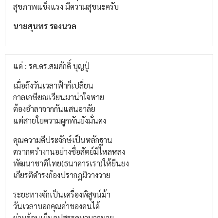
สุขภาพแข็งแรง มีความสุขนะครับ
นายสุนทร รองนวล
แด่ : รศ.ดร.สมศักดิ์ บุญปู่
เมื่อถึงวันเวลาฟ้าก็เปลี่ยน
กาลเกษียณเวียนมาน่าใจหาย
ต้องอำลาจากกันแสนอาลัย
แต่สายใยความผูกพันยังมั่นคง
คุณความดีประจักษ์เป็นหลักฐาน
ตรากตรำงานอย่างซื่อสัตย์มิไหลหลง
พัฒนาชาติไทย(ธนาคารเรา)ให้ยืนยง
เกียรติดำรงก้องปรากฏมิวางวาย
ระยะทางจักเป็นเครื่องพิสูจน์ม้า
วันเวลาบอกคุณค่าของคนได้
ผ่านร้อนเย็นอุปสรรคมามากมาย