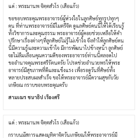
แด่ : พระมานพ จิตฺตสํวโร (เสือแก้ว)
ขอขอบพระคุณพระอาจารย์ผู้ห่วงใยในลูกศิษย์ทุกรูปทุกๆ
คน ที่ท่านพระอาจารย์มีไมตรีจิต ดูแลศิษย์คนนี้ให้ได้เรียนรู้
ทั้งวิชาการและคุณธรรม พระอาจารย์ผู้คอยช่วยเหลือให้คำ
ปรึกษาเรื่องต่างๆที่ลูกศิษย์ไม่รู้ไม่เข้าใจ จึงทำให้ลูกศิษย์คน
นี้มีความรู้และความเข้าใจ มีการพัฒนาไปข้างหน้า ลูกศิษย์
จะไม่ลืมเลือนคุณความดีของพระอาจารย์ท่านนี้ตลอดไป
ขออำนาจคุณพระศรีรัตนตรัย โปรดช่วยอำนวยพรให้พระ
อาจารย์มีสุขภาพที่ดีและแข็งแรง เพื่อรอดูวันที่ศิษย์ทั้ง
หลายประสบผลสำเร็จ ขอให้พระอาจารย์มีความสุขกับวัย
เกษียณ กราบขอบพระคุณครับ
สามเณร ชนาธิป เรืองศรี
แด่ : พระมานพ จิตฺตสํวโร (เสือแก้ว)
กราบนมัสการแสดงมุทิตาจิตวันเกษียณให้พระอาจารย์มี